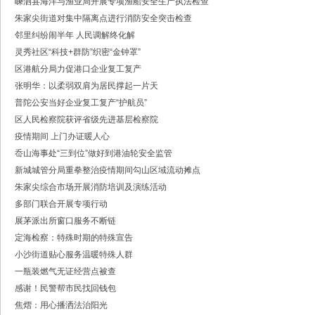
嵊泗县海洋与渔业局开展专项渔船安全生产执法检查
·中共浙江省委常委、政法委书记王成国致全省政法干警的新春贺词
朱家尖街道对集中隔离点进行消防安全突击检查
·市委政法委机关召开年度考核会
·梁雪冬带队开展春节前安全督导检查工作
邻里纠纷闹半年 人民调解终化解
·法治日报｜探索构建海上“融治理”模式
灵秀社区“科技+群防”织密“金钟罩”
·2025年度市委政法委员会第一次全体（扩大）会议召开
区港航分局力促港口企业复工复产
·中共舟山市委政法委员会招聘公告
张明华：以柔弱双肩为居民撑起一片天
·抽奖赢福袋｜2024我与平安舟山的温暖点滴
普陀公安当好企业复工复产“护航员”
区人民检察院获评省级先进基层检察院
疫情期间 上门办证暖人心
岙山海事处“三到位”做好到港油轮安全监管
新城城管分局重拳整治疫情期间勾山区域流动摊点
朱家尖综合市场开展消防培训及演练活动
多部门联合开展专项行动
展茅派出所窗口服务不断链
定海检察：特殊时期的特殊宣告
小沙街道贴心服务温暖特殊人群
一瓶装燃气无证经营点被查
感谢！民警帮市民找回钱包
焦熠：用心播洒法治阳光