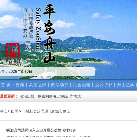
·中共舟山市委政法委员会招聘公告
·市委政法委机关传达学习省、市“新春第一会”精神
是：2026年8月6日
·市委政法工作会议召开 梁雪冬讲话
·中共浙江省委常委、政法委书记王成国致全省政法干警的新春贺词
·市委政法委机关召开年度考核会
首 页
|
要闻
|
高层之声
|
政法动态
|
社会治理
|
反邪防邪
|
舟山法学
·梁雪冬带队开展春节前安全督导检查工作
最近更新：
·法治日报｜探索构建海上“融治理”模式
·2025年度市委政法委员会第一次全体（扩大）会议召开
·中共舟山市委政法委员会招聘公告
平安舟山网
>
市域社会治理现代化城市建设
·抽奖赢福袋｜2024我与平安舟山的温暖点滴
·中共舟山市委政法委员会招聘公告
·市委政法委机关传达学习省、市“新春第一会”精神
嵊泗县司法局深入企业开展公益性法律服务
·市委政法工作会议召开 梁雪冬讲话