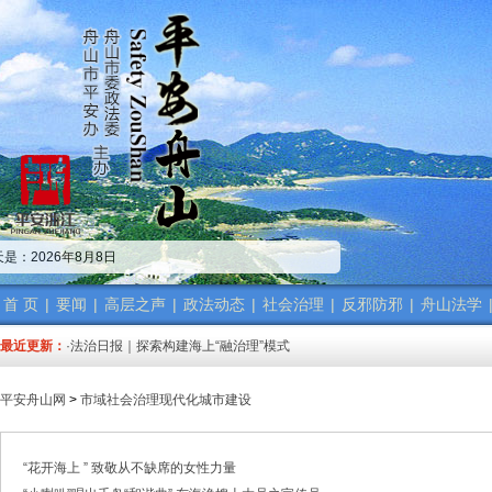
·中共舟山市委政法委员会招聘公告
·市委政法委机关传达学习省、市“新春第一会”精神
是：2026年8月8日
·市委政法工作会议召开 梁雪冬讲话
·中共浙江省委常委、政法委书记王成国致全省政法干警的新春贺词
·市委政法委机关召开年度考核会
首 页
|
要闻
|
高层之声
|
政法动态
|
社会治理
|
反邪防邪
|
舟山法学
·梁雪冬带队开展春节前安全督导检查工作
最近更新：
·法治日报｜探索构建海上“融治理”模式
·2025年度市委政法委员会第一次全体（扩大）会议召开
·中共舟山市委政法委员会招聘公告
平安舟山网
>
市域社会治理现代化城市建设
·抽奖赢福袋｜2024我与平安舟山的温暖点滴
·中共舟山市委政法委员会招聘公告
·市委政法委机关传达学习省、市“新春第一会”精神
“花开海上 ” 致敬从不缺席的女性力量
·市委政法工作会议召开 梁雪冬讲话