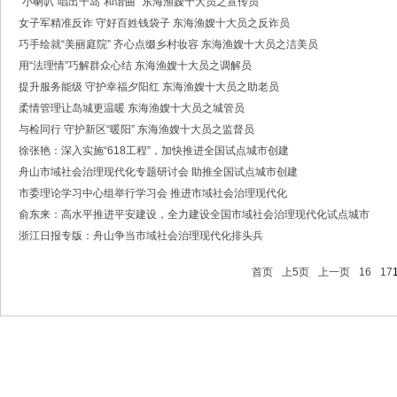
“小喇叭”唱出千岛“和谐曲” 东海渔嫂十大员之宣传员
·中共浙江省委常委、政法委书记王成国致全省政法干警的新春贺词
女子军精准反诈 守好百姓钱袋子 东海渔嫂十大员之反诈员
·市委政法委机关召开年度考核会
·梁雪冬带队开展春节前安全督导检查工作
巧手绘就“美丽庭院” 齐心点缀乡村妆容 东海渔嫂十大员之洁美员
·法治日报｜探索构建海上“融治理”模式
用“法理情”巧解群众心结 东海渔嫂十大员之调解员
·2025年度市委政法委员会第一次全体（扩大）会议召开
提升服务能级 守护幸福夕阳红 东海渔嫂十大员之助老员
·中共舟山市委政法委员会招聘公告
​柔情管理让岛城更温暖 东海渔嫂十大员之城管员
·抽奖赢福袋｜2024我与平安舟山的温暖点滴
与检同行 守护新区“暖阳” 东海渔嫂十大员之监督员
徐张艳：深入实施“618工程”，加快推进全国试点城市创建
舟山市域社会治理现代化专题研讨会 助推全国试点城市创建
市委理论学习中心组举行学习会 推进市域社会治理现代化
俞东来：高水平推进平安建设，全力建设全国市域社会治理现代化试点城市
浙江日报专版：舟山争当市域社会治理现代化排头兵
首页
上5页
上一页
16
17