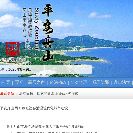
·中共舟山市委政法委员会招聘公告
·市委政法委机关传达学习省、市“新春第一会”精神
是：2026年8月9日
·市委政法工作会议召开 梁雪冬讲话
·中共浙江省委常委、政法委书记王成国致全省政法干警的新春贺词
·市委政法委机关召开年度考核会
首 页
|
要闻
|
高层之声
|
政法动态
|
社会治理
|
反邪防邪
|
舟山法学
·梁雪冬带队开展春节前安全督导检查工作
最近更新：
·法治日报｜探索构建海上“融治理”模式
·2025年度市委政法委员会第一次全体（扩大）会议召开
·中共舟山市委政法委员会招聘公告
平安舟山网
>
市域社会治理现代化城市建设
·抽奖赢福袋｜2024我与平安舟山的温暖点滴
·中共舟山市委政法委员会招聘公告
·市委政法委机关传达学习省、市“新春第一会”精神
关于舟山市海洋法治数字化人才服务采购询价的函
·市委政法工作会议召开 梁雪冬讲话