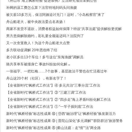
《舟山市“海上枫桥经验”促进条例》立法研究项目采购公告
·中共浙江省委常委、政法委书记王成国致全省政法干警的新春贺词
补网的误工费怎么算？法官特地到码头问渔嫂
·市委政法委机关召开年度考核会
·梁雪冬带队开展春节前安全督导检查工作
被欠薪10多万元，保洁阿姨追讨无门！这时，“小岛检察官”来了
·法治日报｜探索构建海上“融治理”模式
舟山船老大，被中央政法委点名表扬！
·2025年度市委政法委员会第一次全体（扩大）会议召开
商家不发货不退款，消费者权益如何保障？特设“共享法庭”提供解纷更优解
·中共舟山市委政法委员会招聘公告
男方患病解除婚约，彩礼要全额返还吗？法院判了
·抽奖赢福袋｜2024我与平安舟山的温暖点滴
又一次舍笼救人！为这个舟山船老大点赞
多方联动促调解 20年恩怨终了结
老小区多出13个车位！多亏这位“东海渔嫂”调解员
骑共享单车被撞身亡 事故纠纷如何化解→
一张福字、一把红梅……7个故事，基层政法干警也在忙活着过年
舟山这20个村（社区），有新名字了！
【全省新时代“枫桥式工作法”】④ 多元共治“三事分流”工作法
【全省新时代“枫桥式工作法”】③ “三建三调”工作法
【全省新时代“枫桥式工作法”】② “四步走”海上矛盾纠纷化解工作法
【全省新时代“枫桥式工作法”】① “一竿子插到底”工作法
新时代“枫桥经验”标志性成果 ⑩ | 岱西“融治理”让“枫桥经验”焕发新活力
新时代“枫桥经验”标志性成果 ⑨ | 普陀山深化“多元调解”“群防群治”旅游警务
新时代“枫桥经验”标志性成果 ⑧ |衢山法庭：走“情”“法”两全路