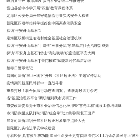
嵊泗县召开“东海渔嫂”参与社会治理工作推进会
·中共浙江省委常委、政法委书记王成国致全省政法干警的新春贺词
岱山县岱中小学开展“四雅”教育课程体系
·市委政法委机关召开年度考核会
·梁雪冬带队开展春节前安全督导检查工作
定海区公安分局开展寄递物流行业实名安全大检查
·法治日报｜探索构建海上“融治理”模式
普陀区四项举措科学抓好集中隔离点消防安全
·2025年度市委政法委员会第一次全体（扩大）会议召开
探访“平安舟山基石”1
·中共舟山市委政法委员会招聘公告
定海区双桥街道临港村健全基层社会治理机制
·抽奖赢福袋｜2024我与平安舟山的温暖点滴
探访“平安舟山基石”｜嵊泗“三事分流”彰显基层社会治理新成效
探访“平安舟山基石”|岱山“海陆联动”织密渔区平安大网
探访“平安舟山基石”|“普陀模式”赋能新时代基层治理
禁毒日警示笔记
昌国司法所“线上+线下”开展《社区矫正法》主题宣传活动
疫情期间新居民韩群中一直战斗着
重拳打砂！联合执法行动连查四案， 查获海砂四万余吨
省“基层治理四平台”调研组到我市调研工作
市委政法委举办全市社会治理信息化应用暨“雪亮工程”建设工作培训班
市消防救援支队打响消防“组合拳”助力影剧院复工复产
展茅司法所组织开展社区矫正对象集中点验大会
普陀区扎实推进平安学校建设
穿着轻便 具有救生衣功能 渔民生命安全更有保障 普陀区1.1万余名渔民穿上“救生