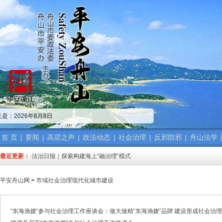
·中共舟山市委政法委员会招聘公告
·市委政法委机关传达学习省、市“新春第一会”精神
是：2026年8月8日
·市委政法工作会议召开 梁雪冬讲话
·中共浙江省委常委、政法委书记王成国致全省政法干警的新春贺词
·市委政法委机关召开年度考核会
首 页
|
要闻
|
高层之声
|
政法动态
|
社会治理
|
反邪防邪
|
舟山法学
·梁雪冬带队开展春节前安全督导检查工作
最近更新：
·法治日报｜探索构建海上“融治理”模式
·2025年度市委政法委员会第一次全体（扩大）会议召开
·中共舟山市委政法委员会招聘公告
平安舟山网
>
市域社会治理现代化城市建设
·抽奖赢福袋｜2024我与平安舟山的温暖点滴
·中共舟山市委政法委员会招聘公告
·市委政法委机关传达学习省、市“新春第一会”精神
“东海渔嫂”参与社会治理工作座谈会：做大做精“东海渔嫂”品牌 建设形成社会治
·市委政法工作会议召开 梁雪冬讲话