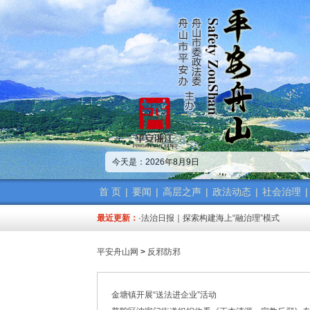
·中共舟山市委政法委员会招聘公告
·市委政法委机关传达学习省、市“新春第一会”
今天是：2026年8月9日
·市委政法工作会议召开 梁雪冬讲话
·中共浙江省委常委、政法委书记王成国致全省
·市委政法委机关召开年度考核会
首 页
|
要闻
|
高层之声
|
政法动态
|
社会治理
|
·梁雪冬带队开展春节前安全督导检查工作
最近更新：
·法治日报｜探索构建海上“融治理”模式
·2025年度市委政法委员会第一次全体（扩大
·中共舟山市委政法委员会招聘公告
平安舟山网
>
反邪防邪
·抽奖赢福袋｜2024我与平安舟山的温暖点滴
·中共舟山市委政法委员会招聘公告
·市委政法委机关传达学习省、市“新春第一会”
金塘镇开展“送法进企业”活动
·市委政法工作会议召开 梁雪冬讲话