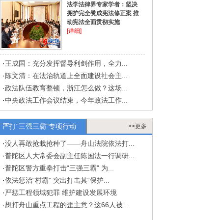
法学法律界专家学者：坚决
拥护完全赞成宪法修正案 推
动宪法全面贯彻实施
[详细]
·
王成国：充分发挥督导利剑作用，全力...
·
陈文清：在法治轨道上全面建设社会主...
·
政法队伍教育整顿，浙江怎么做？这场...
·
中央政法工作会议结束，今年政法工作...
严打“三强三霸”专项行动
>>更多
·
没人再敢抢栽抢种了——舟山法院依法打...
·
普陀区人大常委会副主任陈国法一行调研...
·
普陀区警方重拳打击“三强三霸” 为...
·
依法惩治“村霸” 突出打击其“保护...
·
严惩工程领域犯罪 维护建设发展环境
·
想打舟山重点工程的歪主意？这66人被...