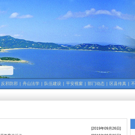
精神
政法干警的新春贺词
反邪防邪
|
舟山法学
|
队伍建设
|
平安视窗
|
部门动态
|
区县传真
|
不
）会议召开
精神
[2019年09月26日]