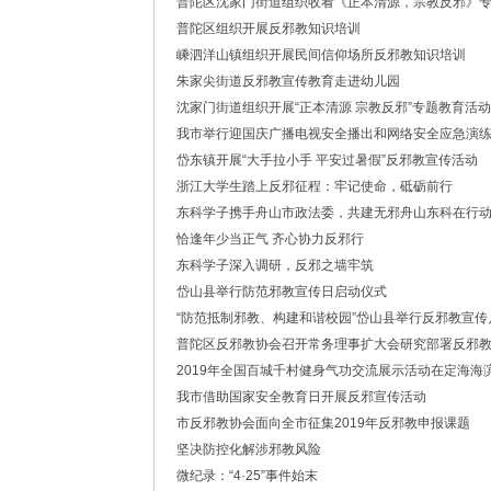
普陀区沈家门街道组织收看《正本清源，宗教反邪》
·中共浙江省委常委、政法委书记王成国致全省
普陀区组织开展反邪教知识培训
·市委政法委机关召开年度考核会
·梁雪冬带队开展春节前安全督导检查工作
嵊泗洋山镇组织开展民间信仰场所反邪教知识培训
·法治日报｜探索构建海上“融治理”模式
朱家尖街道反邪教宣传教育走进幼儿园
·2025年度市委政法委员会第一次全体（扩大
沈家门街道组织开展“正本清源 宗教反邪”专题教育活动
·中共舟山市委政法委员会招聘公告
我市举行迎国庆广播电视安全播出和网络安全应急演
·抽奖赢福袋｜2024我与平安舟山的温暖点滴
岱东镇开展“大手拉小手 平安过暑假”反邪教宣传活动
浙江大学生踏上反邪征程：牢记使命，砥砺前行
东科学子携手舟山市政法委，共建无邪舟山东科在行
恰逢年少当正气 齐心协力反邪行
东科学子深入调研，反邪之墙牢筑
岱山县举行防范邪教宣传日启动仪式
“防范抵制邪教、构建和谐校园”岱山县举行反邪教宣传
普陀区反邪教协会召开常务理事扩大会研究部署反邪
2019年全国百城千村健身气功交流展示活动在定海海
我市借助国家安全教育日开展反邪宣传活动
市反邪教协会面向全市征集2019年反邪教申报课题
坚决防控化解涉邪教风险
微纪录：“4·25”事件始末