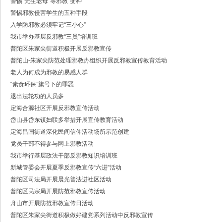
警惕“无生老母”等邪教“变种”
·中共浙江省委常委、政法委书记王成国致全省政法干警的新春贺词
警惕邪教侵害学生的五种手段
·市委政法委机关召开年度考核会
·梁雪冬带队开展春节前安全督导检查工作
入学防邪教必须牢记“三小心”
·法治日报｜探索构建海上“融治理”模式
我市举办基层反邪教“三员”培训班
·2025年度市委政法委员会第一次全体（扩大）会议召开
普陀区朱家尖街道积极开展反邪教宣传
·中共舟山市委政法委员会招聘公告
普陀山-朱家尖防范处理邪教办组织开展反邪教宣传教育活动
·抽奖赢福袋｜2024我与平安舟山的温暖点滴
老人为何成为邪教的易感人群
“素食环保”旗号下的罪恶
退出法轮功的人员多
定海合源社区开展反邪教宣传活动
岱山县岱东镇妇联多举措开展宣传教育活动
定海昌国街道深化民间信仰活动场所示范创建
党员干部不得参与网上邪教活动
我市举行基层政法干部反邪教知识培训班
新城管委会开展夏季反邪教宣传“六进”活动
普陀区司法局开展晨光普法进社区活动
普陀区民宗局开展防范邪教宣传活动
舟山市开展防范邪教宣传日活动
普陀区朱家尖街道积极做好建党系列活动中反邪教宣传