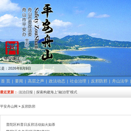
·中共舟山市委政法委员会招聘公告
·市委政法委机关传达学习省、市“新春第一会”精神
是：2026年8月9日
·市委政法工作会议召开 梁雪冬讲话
·中共浙江省委常委、政法委书记王成国致全省政法干警的新春贺词
·市委政法委机关召开年度考核会
首 页
|
要闻
|
高层之声
|
政法动态
|
社会治理
|
反邪防邪
|
舟山法学
·梁雪冬带队开展春节前安全督导检查工作
最近更新：
·法治日报｜探索构建海上“融治理”模式
·2025年度市委政法委员会第一次全体（扩大）会议召开
·中共舟山市委政法委员会招聘公告
平安舟山网
>
反邪防邪
·抽奖赢福袋｜2024我与平安舟山的温暖点滴
·中共舟山市委政法委员会招聘公告
·市委政法委机关传达学习省、市“新春第一会”精神
普陀区科普日反邪活动如火如荼
·市委政法工作会议召开 梁雪冬讲话