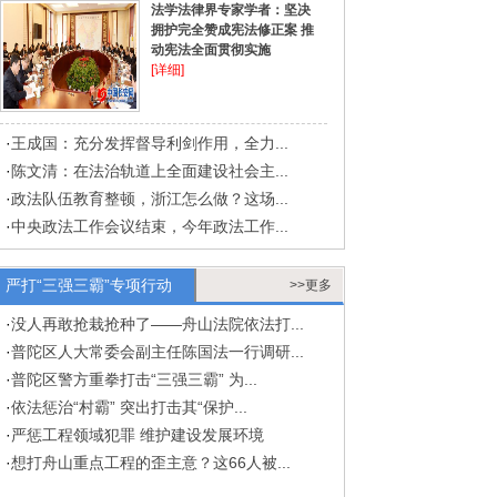
法学法律界专家学者：坚决
拥护完全赞成宪法修正案 推
动宪法全面贯彻实施
[详细]
·
王成国：充分发挥督导利剑作用，全力...
·
陈文清：在法治轨道上全面建设社会主...
·
政法队伍教育整顿，浙江怎么做？这场...
·
中央政法工作会议结束，今年政法工作...
严打“三强三霸”专项行动
>>更多
·
没人再敢抢栽抢种了——舟山法院依法打...
·
普陀区人大常委会副主任陈国法一行调研...
·
普陀区警方重拳打击“三强三霸” 为...
·
依法惩治“村霸” 突出打击其“保护...
·
严惩工程领域犯罪 维护建设发展环境
·
想打舟山重点工程的歪主意？这66人被...