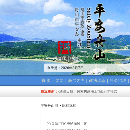
·中共舟山市委政法委员会招聘公告
·市委政法委机关传达学习省、市“新春第一会”
今天是：2026年8月7日
·市委政法工作会议召开 梁雪冬讲话
·中共浙江省委常委、政法委书记王成国致全省
·市委政法委机关召开年度考核会
首 页
|
要闻
|
高层之声
|
政法动态
|
社会治理
|
·梁雪冬带队开展春节前安全督导检查工作
最近更新：
·法治日报｜探索构建海上“融治理”模式
·2025年度市委政法委员会第一次全体（扩大
·中共舟山市委政法委员会招聘公告
平安舟山网
>
反邪防邪
·抽奖赢福袋｜2024我与平安舟山的温暖点滴
·中共舟山市委政法委员会招聘公告
·市委政法委机关传达学习省、市“新春第一会”
“心灵法门”的神秘面纱（6）
·市委政法工作会议召开 梁雪冬讲话