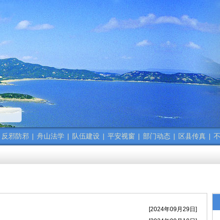
精神
政法干警的新春贺词
反邪防邪
|
舟山法学
|
队伍建设
|
平安视窗
|
部门动态
|
区县传真
|
不
）会议召开
精神
[2024年09月29日]