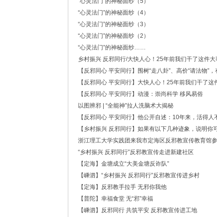
“心灵法门”的神秘面纱（5）
·中共浙江省委常委、政法委书记王成国致全省
“心灵法门”的神秘面纱（4）
·市委政法委机关召开年度考核会
·梁雪冬带队开展春节前安全督导检查工作
“心灵法门”的神秘面纱（3）
·法治日报｜探索构建海上“融治理”模式
“心灵法门”的神秘面纱（2）
·2025年度市委政法委员会第一次全体（扩大
“心灵法门”的神秘面纱……
·中共舟山市委政法委员会招聘公告
乡村振兴 反邪同行/大快人心！25年前我们干了这件
·抽奖赢福袋｜2024我与平安舟山的温暖点滴
【反邪同心 平安同行】围树“走八卦”、高价“请法物
【反邪同心 平安同行】大快人心！25年前我们干了这
【反邪同心 平安同行】动漫：崇尚科学 移风易俗
以图辨邪 | “全能神”拉人洗脑术大揭秘
【反邪同心 平安同行】他公开自述：10年来，活得人
【乡村振兴 反邪同行】如果有以下几种迹象，说明你
浙江理工大学实践团来我市定海区反邪教宣传教育馆
“乡村振兴 反邪同行”反邪教宣传走进新建社区
【定海】金塘成立“大美金塘反诈队”
【嵊泗】“乡村振兴 反邪同行”反邪教宣传进乡村
【定海】反邪教手拉手 无邪你我他
【普陀】幸福食堂 无“邪”幸福
【嵊泗】​反邪同行 共筑平安 反邪教宣传进工地