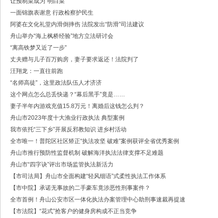
让预制菜成为“明白菜”
·中共浙江省委常委、政法委书记王成国致全省政法干警的新春贺词
一面锦旗表谢意 行政检察护民生
·市委政法委机关召开年度考核会
·梁雪冬带队开展春节前安全督导检查工作
阿婆在文化礼堂内滑倒摔伤 法院发出“防滑”司法建议
·法治日报｜探索构建海上“融治理”模式
舟山举办“海上枫桥经验”地方立法研讨会
·2025年度市委政法委员会第一次全体（扩大）会议召开
“离高铁梦又近了一步”
·中共舟山市委政法委员会招聘公告
丈夫赠与儿子百万购房，妻子要求返还！法院判了
·抽奖赢福袋｜2024我与平安舟山的温暖点滴
汪翔龙：一直往前跑
“名师高徒”，这里政法队伍人才济济
这个网点怎么总丢快递？“幕后黑手”竟是……
妻子半年内游戏充值15.8万元！离婚后这钱怎么判？
舟山市2023年度十大渔业行政执法 典型案例
我市依托“三下乡”开展反邪教知识 进乡村活动
全市唯一！普陀区社区矫正“执法攻坚 破难”案例获评全省优秀案例
舟山市推行预防性监督机制 破解海洋执法法律支撑不足难题
舟山市“四字诀”评出市场监管执法新活力
【市司法局】​舟山市全面构建“轻风细语”式柔性执法工作体系
【市中院】承诺无事故的二手豪车竟涉恶性刑事案件？
全市首例！舟山公安市区一体化执法办案管理中心助刑事速裁再提速
【市法院】“花式”抢客户的健身房构成不正当竞争