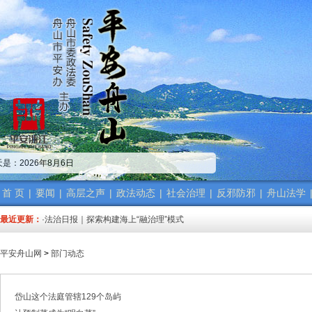
·中共舟山市委政法委员会招聘公告
·市委政法委机关传达学习省、市“新春第一会”精神
是：2026年8月6日
·市委政法工作会议召开 梁雪冬讲话
·中共浙江省委常委、政法委书记王成国致全省政法干警的新春贺词
·市委政法委机关召开年度考核会
首 页
|
要闻
|
高层之声
|
政法动态
|
社会治理
|
反邪防邪
|
舟山法学
·梁雪冬带队开展春节前安全督导检查工作
最近更新：
·法治日报｜探索构建海上“融治理”模式
·2025年度市委政法委员会第一次全体（扩大）会议召开
·中共舟山市委政法委员会招聘公告
平安舟山网
>
部门动态
·抽奖赢福袋｜2024我与平安舟山的温暖点滴
·中共舟山市委政法委员会招聘公告
·市委政法委机关传达学习省、市“新春第一会”精神
岱山这个法庭管辖129个岛屿
·市委政法工作会议召开 梁雪冬讲话