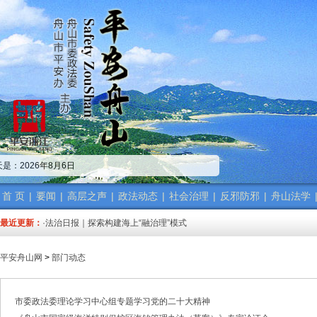
·中共舟山市委政法委员会招聘公告
·市委政法委机关传达学习省、市“新春第一会”精神
是：2026年8月6日
·市委政法工作会议召开 梁雪冬讲话
·中共浙江省委常委、政法委书记王成国致全省政法干警的新春贺词
·市委政法委机关召开年度考核会
首 页
|
要闻
|
高层之声
|
政法动态
|
社会治理
|
反邪防邪
|
舟山法学
·梁雪冬带队开展春节前安全督导检查工作
最近更新：
·法治日报｜探索构建海上“融治理”模式
·2025年度市委政法委员会第一次全体（扩大）会议召开
·中共舟山市委政法委员会招聘公告
平安舟山网
>
部门动态
·抽奖赢福袋｜2024我与平安舟山的温暖点滴
·中共舟山市委政法委员会招聘公告
·市委政法委机关传达学习省、市“新春第一会”精神
市委政法委理论学习中心组专题学习党的二十大精神
·市委政法工作会议召开 梁雪冬讲话