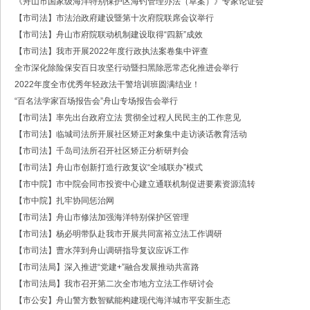
《舟山市国家级海洋特别保护区海钓管理办法（草案）》专家论证会
·中共浙江省委常委、政法委书记王成国致全省政法干警的新春贺词
【市司法】市法治政府建设暨第十次府院联席会议举行
·市委政法委机关召开年度考核会
·梁雪冬带队开展春节前安全督导检查工作
【市司法】舟山市府院联动机制建设取得“四新”成效
·法治日报｜探索构建海上“融治理”模式
【市司法】我市开展2022年度行政执法案卷集中评查
·2025年度市委政法委员会第一次全体（扩大）会议召开
全市深化除险保安百日攻坚行动暨扫黑除恶常态化推进会举行
·中共舟山市委政法委员会招聘公告
2022年度全市优秀年轻政法干警培训班圆满结业！
·抽奖赢福袋｜2024我与平安舟山的温暖点滴
“百名法学家百场报告会”舟山专场报告会举行
【市司法】率先出台政府立法 贯彻全过程人民民主的工作意见
【市司法】临城司法所开展社区矫正对象集中走访谈话教育活动
【市司法】千岛司法所召开社区矫正分析研判会
【市司法】舟山市创新打造行政复议“全域联办”模式
【市中院】市中院会同市投资中心建立通联机制促进要素资源流转
【市中院】扎牢协同惩治网
【市司法】舟山市修法加强海洋特别保护区管理
【市司法】杨必明带队赴我市开展共同富裕立法工作调研
【市司法】曹水萍到舟山调研指导复议应诉工作
【市司法局】深入推进“党建+”融合发展推动共富路
​【市司法局】我市召开第二次全市地方立法工作研讨会
【市公安】舟山警方数智赋能构建现代海洋城市平安新生态