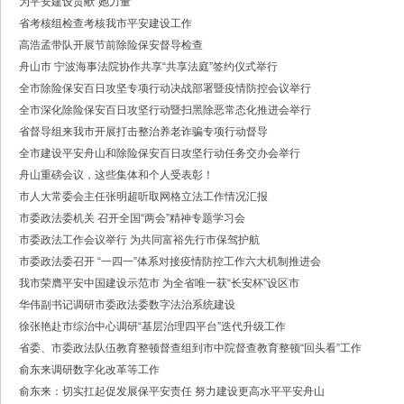
为平安建设贡献“她力量”
·中共浙江省委常委、政法委书记王成国致全省政法干警的新春贺词
省考核组检查考核我市平安建设工作
·市委政法委机关召开年度考核会
·梁雪冬带队开展春节前安全督导检查工作
高浩孟带队开展节前除险保安督导检查
·法治日报｜探索构建海上“融治理”模式
舟山市 宁波海事法院协作共享“共享法庭”签约仪式举行
·2025年度市委政法委员会第一次全体（扩大）会议召开
全市除险保安百日攻坚专项行动决战部署暨疫情防控会议举行
·中共舟山市委政法委员会招聘公告
全市深化除险保安百日攻坚行动暨扫黑除恶常态化推进会举行
·抽奖赢福袋｜2024我与平安舟山的温暖点滴
省督导组来我市开展打击整治养老诈骗专项行动督导
全市建设平安舟山和除险保安百日攻坚行动任务交办会举行
舟山重磅会议，这些集体和个人受表彰！
市人大常委会主任张明超听取网格立法工作情况汇报
市委政法委机关 召开全国“两会”精神专题学习会
市委政法工作会议举行 为共同富裕先行市保驾护航
市委政法委召开 “一四一”体系对接疫情防控工作六大机制推进会
我市荣膺平安中国建设示范市 为全省唯一获“长安杯”设区市
华伟副书记调研市委政法委数字法治系统建设
徐张艳赴市综治中心调研“基层治理四平台”迭代升级工作
省委、市委政法队伍教育整顿督查组到市中院督查教育整顿“回头看”工作
俞东来调研数字化改革等工作
俞东来：切实扛起促发展保平安责任 努力建设更高水平平安舟山