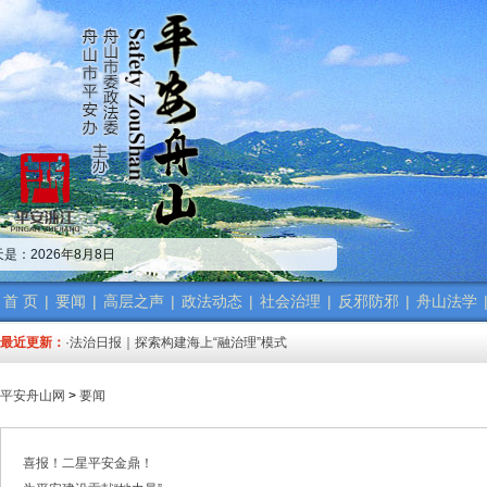
·中共舟山市委政法委员会招聘公告
·市委政法委机关传达学习省、市“新春第一会”精神
是：2026年8月8日
·市委政法工作会议召开 梁雪冬讲话
·中共浙江省委常委、政法委书记王成国致全省政法干警的新春贺词
·市委政法委机关召开年度考核会
首 页
|
要闻
|
高层之声
|
政法动态
|
社会治理
|
反邪防邪
|
舟山法学
·梁雪冬带队开展春节前安全督导检查工作
最近更新：
·法治日报｜探索构建海上“融治理”模式
·2025年度市委政法委员会第一次全体（扩大）会议召开
·中共舟山市委政法委员会招聘公告
平安舟山网
>
要闻
·抽奖赢福袋｜2024我与平安舟山的温暖点滴
·中共舟山市委政法委员会招聘公告
·市委政法委机关传达学习省、市“新春第一会”精神
喜报！二星平安金鼎！
·市委政法工作会议召开 梁雪冬讲话