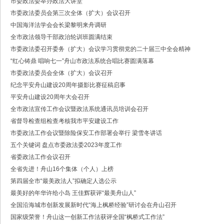
市委政法委举办政法大讲堂
·中共浙江省委常委、政法委书记王成国致全省政法干警的新春贺词
市委政法委员会第三次全体（扩大）会议召开
·市委政法委机关召开年度考核会
·梁雪冬带队开展春节前安全督导检查工作
中国海洋法学会会长梁黎明来舟调研
·法治日报｜探索构建海上“融治理”模式
全市政法领导干部政治轮训班圆满结束
·2025年度市委政法委员会第一次全体（扩大）会议召开
市委政法委召开委务（扩大）会议学习贯彻党的二十届三中全会精神
·中共舟山市委政法委员会招聘公告
“红心铸鼎 唱响七一”舟山市政法系统合唱比赛圆满落幕
·抽奖赢福袋｜2024我与平安舟山的温暖点滴
市委政法委员会全体（扩大）会议召开
纪念平安舟山建设20周年摄影比赛征稿启事
平安舟山建设20周年大会召开
全市政法宣传工作会议暨政法系统通讯员培训会召开
省督导检查组检查考核我市平安建设工作
市委政法工作会议暨除险保安工作部署会举行 梁雪冬讲话
五个关键词 盘点市委政法委2023年度工作
省委政法工作会议召开
全省先进！舟山16个集体（个人）上榜
第四届全市“最美政法人”拟确定人选公示
最美好的年华许给小岛 王佳辉获评“最美舟山人”
全国沿海城市创新发展新时代“海上枫桥经验”研讨会在舟山召开
国家级荣誉！舟山这一创新工作法获评全国“枫桥式工作法”