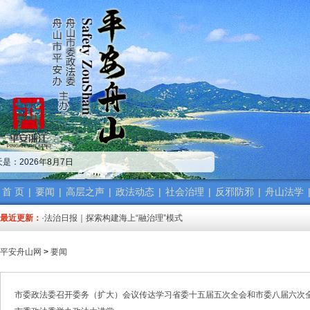
·中共舟山市委政法委员会招聘公告
·市委政法委机关传达学习省、市“新春第一会”精神
是：2026年8月7日
·市委政法工作会议召开 梁雪冬讲话
·中共浙江省委常委、政法委书记王成国致全省政法干警的新春贺词
·市委政法委机关召开年度考核会
首 页
|
要闻
|
高层之声
|
政法动态
|
社会治理
|
反邪防邪
|
舟山法学
·梁雪冬带队开展春节前安全督导检查工作
最近更新：
·法治日报｜探索构建海上“融治理”模式
·2025年度市委政法委员会第一次全体（扩大）会议召开
·中共舟山市委政法委员会招聘公告
平安舟山网
>
要闻
·抽奖赢福袋｜2024我与平安舟山的温暖点滴
·中共舟山市委政法委员会招聘公告
·市委政法委机关传达学习省、市“新春第一会”精神
市委政法委召开委务（扩大）会议传达学习省委十五届五次全会和市委八届六次
·市委政法工作会议召开 梁雪冬讲话