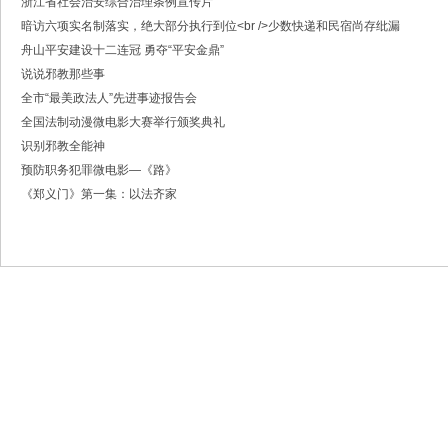
浙江省社会治安综合治理条例宣传片
·中共浙江省委常委、政法委书记王成国致全省政法干警的新春贺词
暗访六项实名制落实，绝大部分执行到位<br />少数快递和民宿尚存纰漏
·市委政法委机关召开年度考核会
·梁雪冬带队开展春节前安全督导检查工作
舟山平安建设十二连冠 勇夺“平安金鼎”
·法治日报｜探索构建海上“融治理”模式
说说邪教那些事
·2025年度市委政法委员会第一次全体（扩大）会议召开
全市“最美政法人”先进事迹报告会
·中共舟山市委政法委员会招聘公告
全国法制动漫微电影大赛举行颁奖典礼
·抽奖赢福袋｜2024我与平安舟山的温暖点滴
识别邪教全能神
预防职务犯罪微电影—《路》
《郑义门》第一集：以法齐家