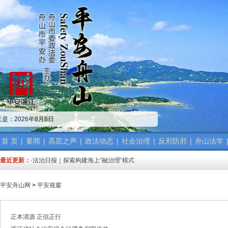
·中共舟山市委政法委员会招聘公告
·市委政法委机关传达学习省、市“新春第一会”精神
是：2026年8月8日
·市委政法工作会议召开 梁雪冬讲话
·中共浙江省委常委、政法委书记王成国致全省政法干警的新春贺词
·市委政法委机关召开年度考核会
首 页
|
要闻
|
高层之声
|
政法动态
|
社会治理
|
反邪防邪
|
舟山法学
·梁雪冬带队开展春节前安全督导检查工作
最近更新：
·法治日报｜探索构建海上“融治理”模式
·2025年度市委政法委员会第一次全体（扩大）会议召开
·中共舟山市委政法委员会招聘公告
平安舟山网
>
平安视窗
·抽奖赢福袋｜2024我与平安舟山的温暖点滴
·中共舟山市委政法委员会招聘公告
·市委政法委机关传达学习省、市“新春第一会”精神
正本清源 正信正行
·市委政法工作会议召开 梁雪冬讲话