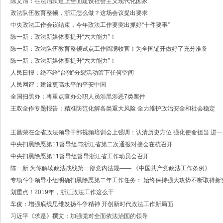
陈文清：在法治轨道上全面建设社会主义现代化国家
·中共浙江省委常委、政法委书记王成国致全省政法干警的新春贺词
政法队伍教育整顿，浙江怎么做？这场会议提出要求
·市委政法委机关召开年度考核会
·梁雪冬带队开展春节前安全督导检查工作
中央政法工作会议结束，今年政法工作要突出抓好“十件要事”
·法治日报｜探索构建海上“融治理”模式
陈一新：政法新媒体要提升“六大能力”！
·2025年度市委政法委员会第一次全体（扩大）会议召开
陈一新：政法队伍教育整顿试点工作圆满收官！为全国铺开做好了充分准备
·中共舟山市委政法委员会招聘公告
陈一新：政法新媒体要提升“六大能力”！
·抽奖赢福袋｜2024我与平安舟山的温暖点滴
人民日报：绝不给“台独”分裂活动留下任何空间
人民网评：建设更高水平的平安中国
全国扫黑办：将重点查办公职人员涉黑涉恶7类案件
王双全作专题报告：精准防范化解各类重大风险 全力维护政治安全和社会稳定
王昌荣在全省政法领导干部视频培训会上强调：认清历史方位 强化使命担当 进
中央扫黑除恶第11督导组与浙江省第二次通报对接会在杭召开
中央扫黑除恶第11督导组督导浙江省工作动员会召开
陈一新:为你解读政法战线第一部党内法规—— 《中国共产党政法工作条例》
专项斗争领导小组明确扫黑除恶第二年工作任务： 始终保持强大攻势不断取得新
划重点！2019年，浙江政法工作这么干
车俊：增强底线思维发扬斗争精神 开创新时代政法工作新局面
习近平《求是》撰文：加强党对全面依法治国的领导