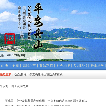
·中共舟山市委政法委员会招聘公告
·市委政法委机关传达学习省、市“新春第一会”精神
是：2026年8月10日
·市委政法工作会议召开 梁雪冬讲话
·中共浙江省委常委、政法委书记王成国致全省政法干警的新春贺词
·市委政法委机关召开年度考核会
首 页
|
要闻
|
高层之声
|
政法动态
|
社会治理
|
反邪防邪
|
舟山法学
·梁雪冬带队开展春节前安全督导检查工作
最近更新：
·法治日报｜探索构建海上“融治理”模式
·2025年度市委政法委员会第一次全体（扩大）会议召开
·中共舟山市委政法委员会招聘公告
平安舟山网
>
高层之声
·抽奖赢福袋｜2024我与平安舟山的温暖点滴
·中共舟山市委政法委员会招聘公告
·市委政法委机关传达学习省、市“新春第一会”精神
王成国：充分发挥督导利剑作用，全力推动信访突出问题有效解决
·市委政法工作会议召开 梁雪冬讲话