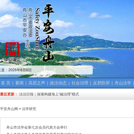
·中共舟山市委政法委员会招聘公告
·市委政法委机关传达学习省、市“新春第一会”精神
是：2026年8月6日
·市委政法工作会议召开 梁雪冬讲话
·中共浙江省委常委、政法委书记王成国致全省政法干警的新春贺词
·市委政法委机关召开年度考核会
首 页
|
要闻
|
高层之声
|
政法动态
|
社会治理
|
反邪防邪
|
舟山法学
·梁雪冬带队开展春节前安全督导检查工作
最近更新：
·法治日报｜探索构建海上“融治理”模式
·2025年度市委政法委员会第一次全体（扩大）会议召开
·中共舟山市委政法委员会招聘公告
平安舟山网
>
法学研究
·抽奖赢福袋｜2024我与平安舟山的温暖点滴
·中共舟山市委政法委员会招聘公告
·市委政法委机关传达学习省、市“新春第一会”精神
舟山市法学会第七次会员代表大会举行
·市委政法工作会议召开 梁雪冬讲话