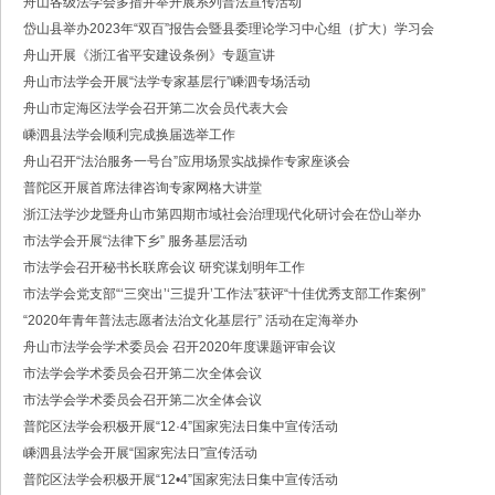
舟山各级法学会多措并举开展系列普法宣传活动
·中共浙江省委常委、政法委书记王成国致全省政法干警的新春贺词
岱山县举办2023年“双百”报告会暨县委理论学习中心组（扩大）学习会
·市委政法委机关召开年度考核会
·梁雪冬带队开展春节前安全督导检查工作
舟山开展《浙江省平安建设条例》专题宣讲
·法治日报｜探索构建海上“融治理”模式
舟山市法学会开展“法学专家基层行”嵊泗专场活动
·2025年度市委政法委员会第一次全体（扩大）会议召开
舟山市定海区法学会召开第二次会员代表大会
·中共舟山市委政法委员会招聘公告
嵊泗县法学会顺利完成换届选举工作
·抽奖赢福袋｜2024我与平安舟山的温暖点滴
舟山召开“法治服务一号台”应用场景实战操作专家座谈会
普陀区开展首席法律咨询专家网格大讲堂
浙江法学沙龙暨舟山市第四期市域社会治理现代化研讨会在岱山举办
市法学会开展“法律下乡” 服务基层活动
市法学会召开秘书长联席会议 研究谋划明年工作
市法学会党支部“‘三突出’‘三提升’工作法”获评“十佳优秀支部工作案例”
“2020年青年普法志愿者法治文化基层行” 活动在定海举办
舟山市法学会学术委员会 召开2020年度课题评审会议
市法学会学术委员会召开第二次全体会议
市法学会学术委员会召开第二次全体会议
普陀区法学会积极开展“12·4”国家宪法日集中宣传活动
嵊泗县法学会开展“国家宪法日”宣传活动
普陀区法学会积极开展“12•4”国家宪法日集中宣传活动