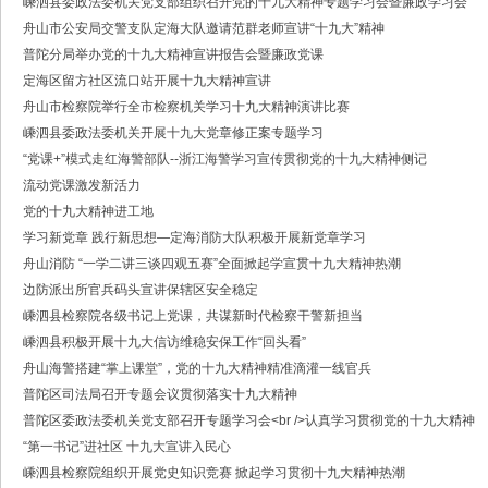
嵊泗县委政法委机关党支部组织召开党的十九大精神专题学习会暨廉政学习会
·法治日报｜探索构建海上“融治理”模式
舟山市公安局交警支队定海大队邀请范群老师宣讲“十九大”精神
·2025年度市委政法委员会第一次全体（扩大）会议召开
·中共舟山市委政法委员会招聘公告
普陀分局举办党的十九大精神宣讲报告会暨廉政党课
·抽奖赢福袋｜2024我与平安舟山的温暖点滴
定海区留方社区流口站开展十九大精神宣讲
舟山市检察院举行全市检察机关学习十九大精神演讲比赛
嵊泗县委政法委机关开展十九大党章修正案专题学习
“党课+”模式走红海警部队--浙江海警学习宣传贯彻党的十九大精神侧记
流动党课激发新活力
党的十九大精神进工地
学习新党章 践行新思想—定海消防大队积极开展新党章学习
舟山消防 “一学二讲三谈四观五赛”全面掀起学宣贯十九大精神热潮
边防派出所官兵码头宣讲保辖区安全稳定
嵊泗县检察院各级书记上党课，共谋新时代检察干警新担当
嵊泗县积极开展十九大信访维稳安保工作“回头看”
舟山海警搭建“掌上课堂”，党的十九大精神精准滴灌一线官兵
普陀区司法局召开专题会议贯彻落实十九大精神
普陀区委政法委机关党支部召开专题学习会<br />认真学习贯彻党的十九大精神
“第一书记”进社区 十九大宣讲入民心
嵊泗县检察院组织开展党史知识竞赛 掀起学习贯彻十九大精神热潮