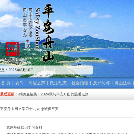
·中共舟山市委政法委员会招聘公告
·市委政法委机关传达学习省、市“新春第一会”精神
·市委政法工作会议召开 梁雪冬讲话
·中共浙江省委常委、政法委书记王成国致全省政法干警的新春贺词
·市委政法委机关召开年度考核会
是：2026年8月10日
·梁雪冬带队开展春节前安全督导检查工作
·法治日报｜探索构建海上“融治理”模式
·2025年度市委政法委员会第一次全体（扩大）会议召开
首 页
|
要闻
|
高层之声
|
政法动态
|
社会治理
|
反邪防邪
|
舟山法学
·中共舟山市委政法委员会招聘公告
最近更新：
·抽奖赢福袋｜2024我与平安舟山的温暖点滴
·中共舟山市委政法委员会招聘公告
·市委政法委机关传达学习省、市“新春第一会”精神
平安舟山网
>
学习十九大 忠诚保平安
·市委政法工作会议召开 梁雪冬讲话
·中共浙江省委常委、政法委书记王成国致全省政法干警的新春贺词
·市委政法委机关召开年度考核会
党建基础知识学习资料
·梁雪冬带队开展春节前安全督导检查工作