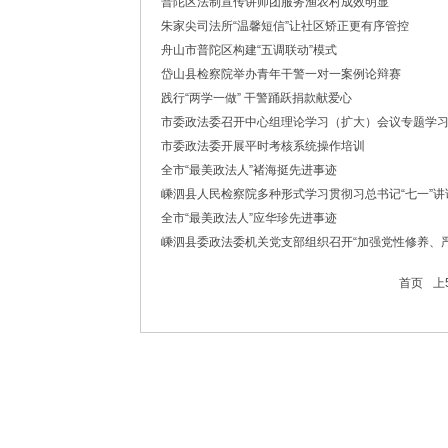
普陀区法制宣传讲师团服务渔农村成效明显
·中共浙江省委常委、政法委书记王成国致全省
朱家尖司法所“温馨短信”让社区矫正更有序管控
·市委政法委机关召开年度考核会
·梁雪冬带队开展春节前安全督导检查工作
舟山市普陀区构建“五调联动”模式
·法治日报｜探索构建海上“融治理”模式
岱山县检察院举办青年干警一对一案例论辩赛
·2025年度市委政法委员会第一次全体（扩大
践行“两学一做” 干警踊跃捐款献爱心
·中共舟山市委政法委员会招聘公告
市委政法委召开中心组理论学习（扩大）会议专题学习习
·抽奖赢福袋｜2024我与平安舟山的温暖点滴
市委政法委开展平时考核系统操作培训
全市“最美政法人”褚海挺先进事迹
嵊泗县人民检察院多种形式学习贯彻习总书记“七一”讲
全市“最美政法人”应华珍先进事迹
嵊泗县委政法委机关党支部组织召开“加强党性修养、
首页
上