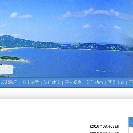
精神
政法干警的新春贺词
反邪防邪
|
舟山法学
|
队伍建设
|
平安视窗
|
部门动态
|
区县传真
|
不
）会议召开
精神
[2016年08月03日]