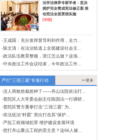
法学法律界专家学者：坚决
拥护完全赞成宪法修正案 推
动宪法全面贯彻实施
[详细]
·
王成国：充分发挥督导利剑作用，全力...
·
陈文清：在法治轨道上全面建设社会主...
·
政法队伍教育整顿，浙江怎么做？这场...
·
中央政法工作会议结束，今年政法工作...
严打“三强三霸”专项行动
>>更多
·
没人再敢抢栽抢种了——舟山法院依法打...
·
普陀区人大常委会副主任陈国法一行调研...
·
普陀区警方重拳打击“三强三霸” 为...
·
依法惩治“村霸” 突出打击其“保护...
·
严惩工程领域犯罪 维护建设发展环境
·
想打舟山重点工程的歪主意？这66人被...