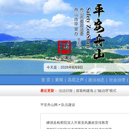
·中共舟山市委政法委员会招聘公告
·市委政法委机关传达学习省、市“新春第一会”
今天是：2026年8月9日
·市委政法工作会议召开 梁雪冬讲话
·中共浙江省委常委、政法委书记王成国致全省
·市委政法委机关召开年度考核会
首 页
|
要闻
|
高层之声
|
政法动态
|
社会治理
|
·梁雪冬带队开展春节前安全督导检查工作
最近更新：
·法治日报｜探索构建海上“融治理”模式
·2025年度市委政法委员会第一次全体（扩大
·中共舟山市委政法委员会招聘公告
平安舟山网
>
队伍建设
·抽奖赢福袋｜2024我与平安舟山的温暖点滴
·中共舟山市委政法委员会招聘公告
·市委政法委机关传达学习省、市“新春第一会”
嵊泗县检察院深入开展党风廉政宣传教育
·市委政法工作会议召开 梁雪冬讲话